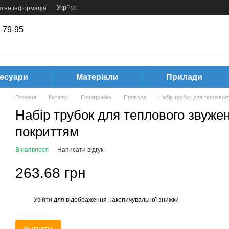
Укр
Рус
ктна інформація
-79-95
есуари
Матеріали
Прилади
Головна
Каталог
Електроніка
Провода
Набір трубок для тепловог
Набір трубок для теплового звуже
покриттям
В наявності
Написати відгук
263.68 грн
Увійти
для відображення накопичувальної знижки
%