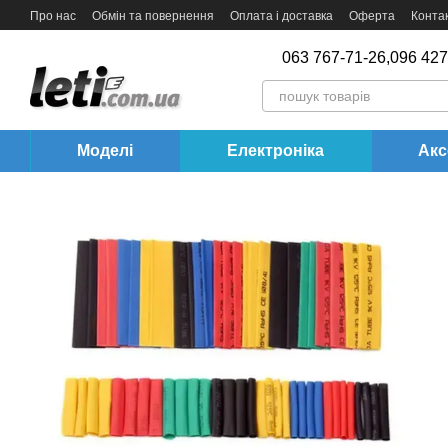
Перейти до основного контенту
Про нас
Обмін та повернення
Оплата і доставка
Оферта
Конта
063 767-71-26,
096 427
Моделі
Електроніка
Акс