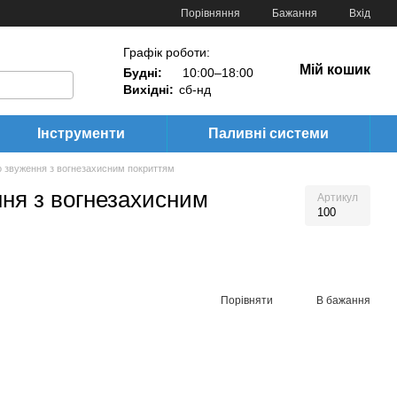
Порівняння
Бажання
Вхід
Графік роботи:
Мій кошик
Будні:
10:00–18:00
Вихідні:
сб-нд
Інструменти
Паливні системи
о звуження з вогнезахисним покриттям
ння з вогнезахисним
Артикул
100
Порівняти
В бажання