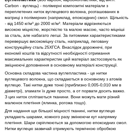
Carbon - вуглець) - полімерні композитні матеріали з
переплетених ниток вуглецевого волокна, розташованих в
матриці з полімерних (наприклад, епоксидних) смол. Щільність
- від 1450 кг/м³ до 2000 кг/м³. Матеріали відрізняються
високою міцністю, жорсткістю та малою масою, часто міцніші
за сталь, але набагато легші. За питомими характеристиками
перевершує високоміцну сталь, наприклад, леговану
конструкційну сталь 25ХГСА. Внаслідок дорожнечі, при
економії коштів та відсутності необхідності отримання
максимальних характеристик цей матеріал застосовують як
зміцнюючі доповнення в основному матеріалі конструкції.
Основна складова частина вуглепластика - це нитки
вуглецевого волокна, що складаються в основному з атомів
вуглецю. Такі нитки дуже тонкі (приблизно 0,005-0,010 мм в
діаметрі), зламати їх дуже просто, а от порвати досить важко.
З цих ниток сплітаються тканини. Вони можуть мати різний
малюнок плетіння (ялинка, рогожа тощо).
Для надання ще більшої міцності тканині, нитки вуглецю
укладають шарами, кожного разу змінюючи кут напрямку
плетіння. Шари скріплюються за допомогою епоксидних смол.
Нитки вуглецю зазвичай отримують термічною обробкою