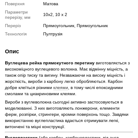
Поверхня
Матова
Параметри
10x2, 10 x 2
перерізу, мм
Переріз
Прямоугольник, Прямоугольник
Технологія
Пултрузія
Опис
Вуглецева рейка прямокутного перетину
виготовляється з
високоміцного вуглецевого волокна. Має відмінну міцність, а
також опір тиску та вигину. Незважаючи на високу міцність і
жорсткість, вироби з карбону легко обробляються. Карбон
добре клеїться різними
клеями
, в тому числі епоксидними
смолами та циакриновими клеями.
Вироби з вуглеволокна сьогодні активно застосовуються в
моделюванні. З них виготовляють лонжерони, елементи
ферм, розпірки, стрингери, кромки поверхонь тощо. Завдяки
використанню вуглепластика вдається отримувати легкі,
витончені та міцні конструкції.
Вуглепластики
(або карбон, карбонопластики, від англ.