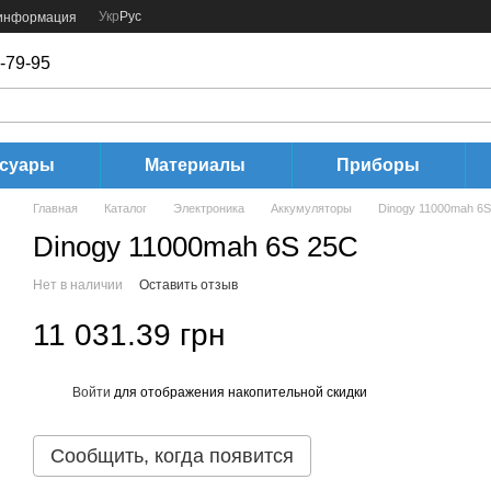
Укр
Рус
 информация
-79-95
ссуары
Материалы
Приборы
Главная
Каталог
Электроника
Аккумуляторы
Dinogy 11000mah 6
Dinogy 11000mah 6S 25C
Нет в наличии
Оставить отзыв
11 031.39 грн
Войти
для отображения накопительной скидки
%
Сообщить, когда появится