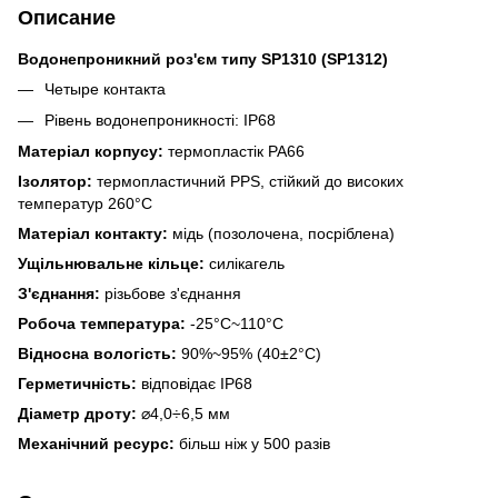
Описание
Водонепроникний роз'єм типу SP1310 (SP1312)
Четыре контакта
Рівень водонепроникності: IP68
Матеріал корпусу:
термопластік PA66
Ізолятор:
термопластичний PPS, стійкий до високих
температур 260°C
Матеріал контакту:
мідь (позолочена, посріблена)
Ущільнювальне кільце:
силікагель
З'єднання:
різьбове з'єднання
Робоча температура:
-25°C~110°C
Відносна вологість:
90%~95% (40±2°C)
Герметичність:
відповідає IP68
Діаметр дроту:
⌀4,0÷6,5 мм
Механічний ресурс:
більш ніж у 500 разів