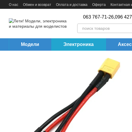
Перейти к основному контенту
О нас
Обмен и возврат
Оплата и доставка
Оферта
Контактная
063 767-71-26,
096 427
Модели
Электроника
Аксе