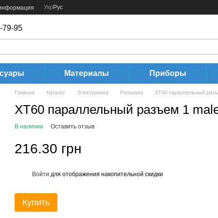
Укр
Рус
 информация
-79-95
ссуары
Материалы
Приборы
Главная
Каталог
Электроника
Разъемы
XT60 параллельный разъе
XT60 параллельный разъем 1 male 
В наличии
Оставить отзыв
216.30 грн
Войти
для отображения накопительной скидки
%
Купить