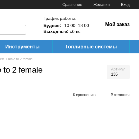
Сравнение
Желания
Вход
График работы:
Мой заказ
Будние:
10:00–18:00
Выходные:
сб-вс
Инструменты
Топливные системы
м 1 male to 2 female
to 2 female
Артикул
135
К сравнению
В желания