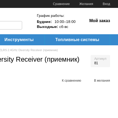
Сравнение
Желания
Вход
График работы:
Мой заказ
Будние:
10:00–18:00
Выходные:
сб-вс
Инструменты
Топливные системы
LRS 2.4GHz Diversity Receiver (приемник)
sity Receiver (приемник)
Артикул
81
К сравнению
В желания