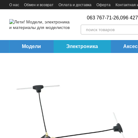
Перейти к основному контенту
О нас
Обмен и возврат
Оплата и доставка
Оферта
Контактная
063 767-71-26,
096 427
Модели
Электроника
Аксе