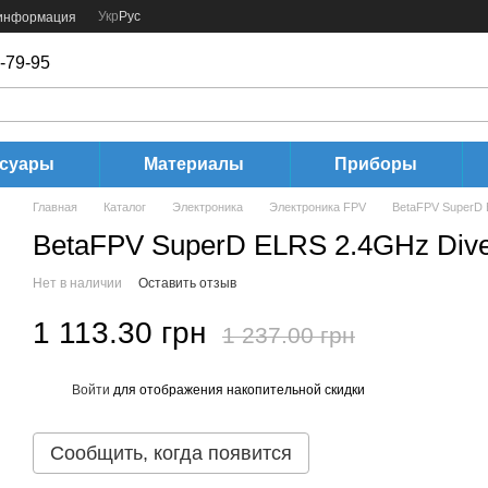
Укр
Рус
 информация
-79-95
ссуары
Материалы
Приборы
Главная
Каталог
Электроника
Электроника FPV
BetaFPV SuperD E
BetaFPV SuperD ELRS 2.4GHz Diver
Нет в наличии
Оставить отзыв
1 113.30 грн
1 237.00 грн
Войти
для отображения накопительной скидки
%
Сообщить, когда появится