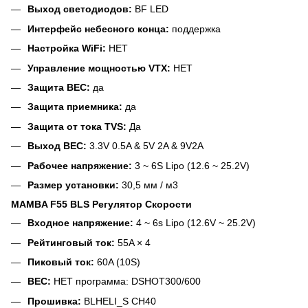
Выход светодиодов:
BF LED
Интерфейс небесного конца:
поддержка
Настройка WiFi:
НЕТ
Управление мощностью VTX:
НЕТ
Защита BEC:
да
Защита приемника:
да
Защита от тока TVS:
Да
Выход BEC:
3.3V 0.5A & 5V 2A & 9V2A
Рабочее напряжение:
3 ~ 6S Lipo (12.6 ~ 25.2V)
Размер установки:
30,5 мм / м3
MAMBA F55 BLS Регулятор Скорости
Входное напряжение:
4 ~ 6s Lipo (12.6V ~ 25.2V)
Рейтинговый ток:
55A × 4
Пиковый ток:
60A (10S)
BEC:
НЕТ программа: DSHOT300/600
Прошивка:
BLHELI_S CH40