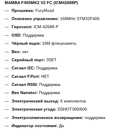
MAMBA F405MK2 V2 FC (ICM42688P)
Прошивка:
Furyf4osd
Основное управление:
168MHz STM32F405
Гироскоп:
ICM-42688-P
OSD:
Поддержка
Чёрный ящик:
16M флешпамять
Ben:
нет
Серийный порт:
3SET
Сигнал I2C:
Поддержка
Сигнал F.Port:
НЕТ
Сигнал RSSI:
Поддержка
Bee Narrator:
Поддержка
Электрический выход:
6 комплектов
Электрическая угода:
DSHOT300/600
Электрохимическое возвращение:
поддержка
Индикатор состояния:
Да