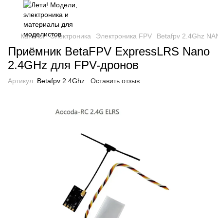
Каталог
Электроника
Электроника FPV
Betafpv 2.4Ghz N
Приёмник BetaFPV ExpressLRS Nano
2.4GHz для FPV-дронов
Артикул:
Betafpv 2.4Ghz
Оставить отзыв