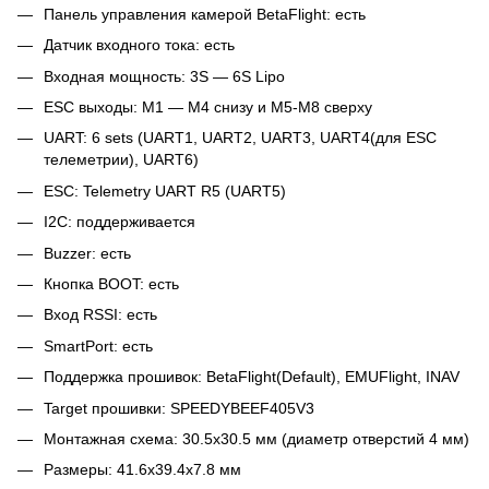
Панель управления камерой BetaFlight: есть
Датчик входного тока: есть
Входная мощность: 3S — 6S Lipo
ESC выходы: M1 — M4 снизу и M5-M8 сверху
UART: 6 sets (UART1, UART2, UART3, UART4(для ESC
телеметрии), UART6)
ESC: Telemetry UART R5 (UART5)
I2C: поддерживается
Buzzer: есть
Кнопка BOOT: есть
Вход RSSI: есть
SmartPort: есть
Поддержка прошивок: BetaFlight(Default), EMUFlight, INAV
Target прошивки: SPEEDYBEEF405V3
Монтажная схема: 30.5x30.5 мм (диаметр отверстий 4 мм)
Размеры: 41.6x39.4x7.8 мм