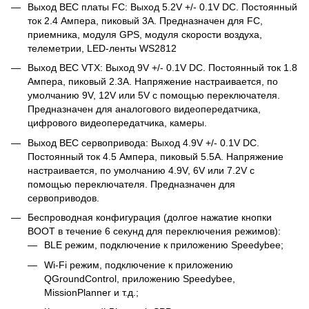
Выход BEC платы FC: Выход 5.2V +/- 0.1V DC. Постоянный
ток 2.4 Ампера, пиковый 3A. Предназначен для FC,
приемника, модуля GPS, модуля скорости воздуха,
телеметрии, LED-ленты WS2812
Выход BEC VTX: Выход 9V +/- 0.1V DC. Постоянный ток 1.8
Ампера, пиковый 2.3A. Напряжение настраивается, по
умолчанию 9V, 12V или 5V с помощью переключателя.
Предназначен для аналогового видеопередатчика,
цифрового видеопередатчика, камеры.
Выход BEC сервопривода: Выход 4.9V +/- 0.1V DC.
Постоянный ток 4.5 Ампера, пиковый 5.5A. Напряжение
настраивается, по умолчанию 4.9V, 6V или 7.2V с
помощью переключателя. Предназначен для
сервоприводов.
Беспроводная конфигурация (долгое нажатие кнопки
BOOT в течение 6 секунд для переключения режимов):
BLE режим, подключение к приложению Speedybee;
Wi-Fi режим, подключение к приложению
QGroundControl, приложению Speedybee,
MissionPlanner и т.д.;