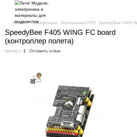
Каталог
Электроника
Электроника FPV
SpeedyBee F405 W
SpeedyBee F405 WING FC board
(контроллер полета)
Артикул:
1
Оставить отзыв