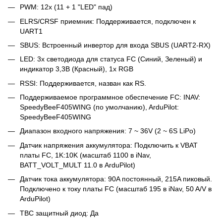
PWM: 12x (11 + 1 "LED" пад)
ELRS/CRSF приемник: Поддерживается, подключен к
UART1
SBUS: Встроенный инвертор для входа SBUS (UART2-RX)
LED: 3x светодиода для статуса FC (Синий, Зеленый) и
индикатор 3,3В (Красный), 1x RGB
RSSI: Поддерживается, назван как RS.
Поддерживаемое программное обеспечение FC: INAV:
SpeedyBeeF405WING (по умолчанию), ArduPilot:
SpeedyBeeF405WING
Диапазон входного напряжения: 7 ~ 36V (2 ~ 6S LiPo)
Датчик напряжения аккумулятора: Подключить к VBAT
платы FC, 1K:10K (масштаб 1100 в iNav,
BATT_VOLT_MULT 11.0 в ArduPilot)
Датчик тока аккумулятора: 90A постоянный, 215A пиковый.
Подключено к току платы FC (масштаб 195 в iNav, 50 A/V в
ArduPilot)
ТВС защитный диод: Да