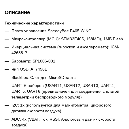
Описание
Технические характеристики
Плата управления SpeedyBee F405 WING
Микроконтроллер (MCU): STM32F405, 168МГц, 1МБ Flash
Инерциальная система (гироскоп и акселерометр): ICM-
42688-P
Барометр: SPL006-001
Чип OSD: AT7456E
Blackbox: Слот для MicroSD карты
UART: 6 наборов (USART1, USART2, USART3, UART4,
UART5, UART6 (предназначен для соединения с платой
телеметрии беспроводного модуля))
I2C: 1x (используется для магнитометра, цифрового
датчика скорости воздуха)
ADC: 4x (VBAT, Ток, RSSI, Аналоговый датчик скорости
воздуха)