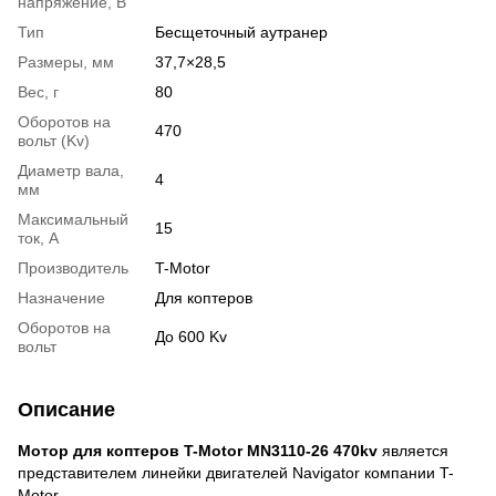
напряжение, В
Тип
Бесщеточный аутранер
Размеры, мм
37,7×28,5
Вес, г
80
Оборотов на
470
вольт (Kv)
Диаметр вала,
4
мм
Максимальный
15
ток, А
Производитель
T-Motor
Назначение
Для коптеров
Оборотов на
До 600 Kv
вольт
Описание
Мотор для коптеров T-Motor MN3110-26 470kv
является
представителем линейки двигателей Navigator компании T-
Motor.