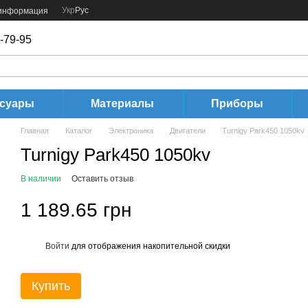
Укр
Рус
 информация
-79-95
ссуары
Материалы
Приборы
Главная
Каталог
Электроника
Двигатели
Turnigy Park450 1050kv
Turnigy Park450 1050kv
В наличии
Оставить отзыв
1 189.65 грн
Войти
для отображения накопительной скидки
%
Купить