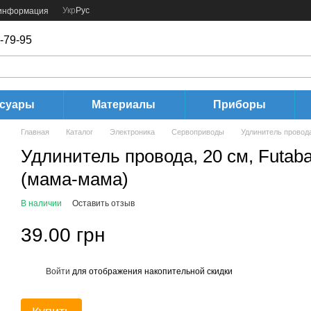
Укр
Рус
 информация
-79-95
ссуары
Материалы
Приборы
Главная
Каталог
Электроника
Сервоприводы
Удлинитель провод
Удлинитель провода, 20 см, Futa
(мама-мама)
В наличии
Оставить отзыв
39.00 грн
Войти
для отображения накопительной скидки
%