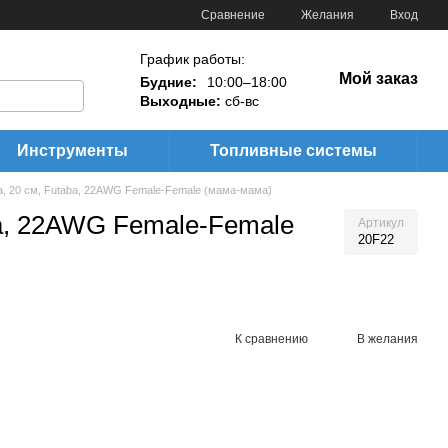
Сравнение
Желания
Вход
График работы:
Мой заказ
Будние:
10:00–18:00
Выходные:
сб-вс
Инструменты
Топливные системы
а, 20 см, Futaba, 22AWG Female-Female (мама-мама)
ba, 22AWG Female-Female
Артикул
20F22
К сравнению
В желания