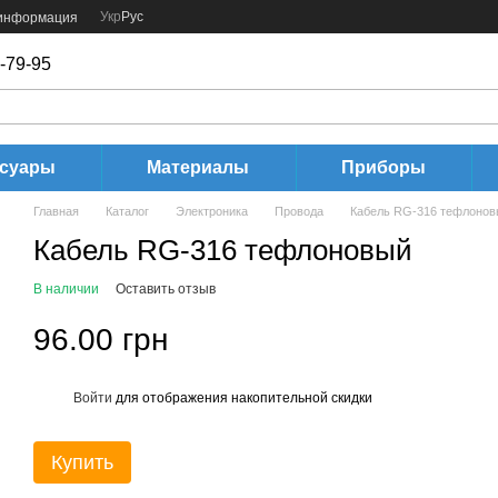
Укр
Рус
 информация
-79-95
ссуары
Материалы
Приборы
Главная
Каталог
Электроника
Провода
Кабель RG-316 тефлонов
Кабель RG-316 тефлоновый
В наличии
Оставить отзыв
96.00 грн
Войти
для отображения накопительной скидки
%
Купить