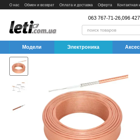
Перейти к основному контенту
О нас
Обмен и возврат
Оплата и доставка
Оферта
Контактная
063 767-71-26,
096 427
Модели
Электроника
Аксе