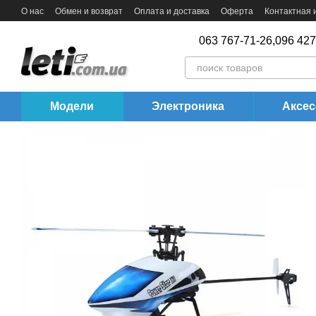
Перейти к основному контенту
О нас
Обмен и возврат
Оплата и доставка
Оферта
Контактная
063 767-71-26,
096 427
Модели
Электроника
Аксе