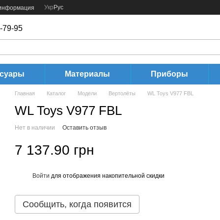
Укр
Рус
 информация
-79-95
ссуары
Материалы
Приборы
Главная
Каталог
Модели
Вертолёты
WL Toys V977 FBL
WL Toys V977 FBL
Нет в наличии
Оставить отзыв
7 137.90 грн
Войти
для отображения накопительной скидки
%
Сообщить, когда появится