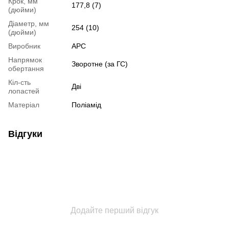
Крок, мм
177,8 (7)
(дюйми)
Діаметр, мм
254 (10)
(дюйми)
Виробник
APC
Напрямок
Зворотне (за ГС)
обертання
Кіл-сть
Дві
лопастей
Матеріал
Поліамід
Відгуки
Додайте перший відгук