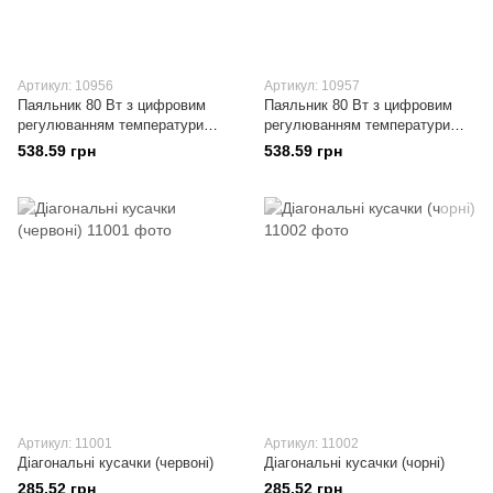
Артикул: 10956
Артикул: 10957
Паяльник 80 Вт з цифровим
Паяльник 80 Вт з цифровим
регулюванням температури
регулюванням температури
(чорний)
(білий)
538.59 грн
538.59 грн
Артикул: 11001
Артикул: 11002
Діагональні кусачки (червоні)
Діагональні кусачки (чорні)
285.52 грн
285.52 грн