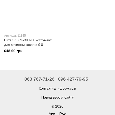
Артикул: 11145
Pro'sKit 8PK-3002D інструмент
для зачистки кабелю 0.8-
2.6mm
648.90 грн
063 767-71-26
096 427-79-95
Контактна інформація
Повна версія сайту
© 2026
Укр
Рус