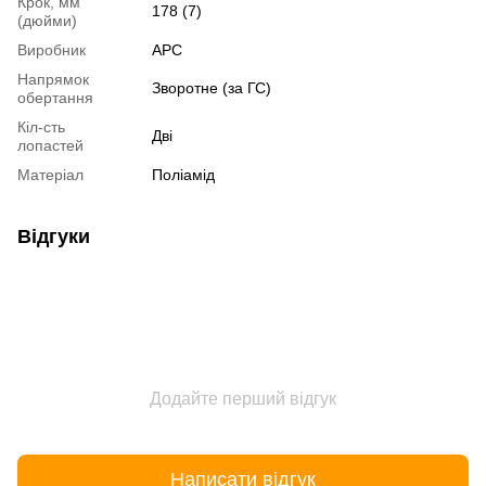
Крок, мм
178 (7)
(дюйми)
Виробник
APC
Напрямок
Зворотне (за ГС)
обертання
Кіл-сть
Дві
лопастей
Матеріал
Поліамід
Відгуки
Додайте перший відгук
Написати відгук