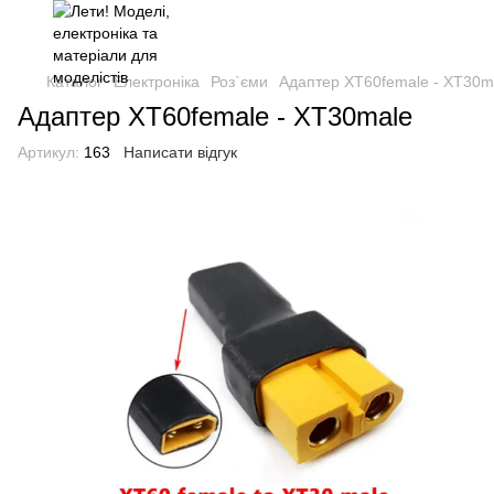
Каталог
Електроніка
Роз`єми
Адаптер XT60female - XT30m
Адаптер XT60female - XT30male
Артикул:
163
Написати відгук