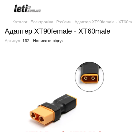
Каталог
Електроніка
Роз`єми
Адаптер XT90female - XT60m
Адаптер XT90female - XT60male
Артикул:
162
Написати відгук