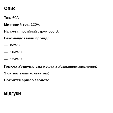
Опис
Ток:
60A;
Миттєвий ток:
120A;
Напруга:
постійний струм 500 В;
Рекомендований провід:
8AWG
10AWG
12AWG
Горюча з'єднувальна муфта з з'єднанням живлення;
З сигнальним контактом;
Покриття срібло / золото.
Відгуки