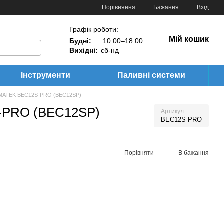
Порівняння
Бажання
Вхід
Графік роботи:
Мій кошик
Будні:
10:00–18:00
Вихідні:
сб-нд
Інструменти
Паливні системи
 MATEK BEC12S-PRO (BEC12SP)
-PRO (BEC12SP)
Артикул
BEC12S-PRO
Порівняти
В бажання