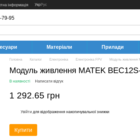
Укр
Рус
ктна інформація
-79-95
есуари
Матеріали
Прилади
Головна
Каталог
Електроніка
Електроніка FPV
Модуль живлення
Модуль живлення MATEK BEC12S
В наявності
Написати відгук
1 292.65 грн
Увійти
для відображення накопичувальної знижки
%
Купити