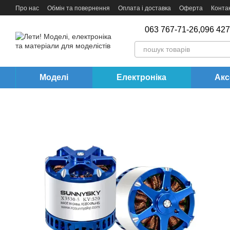
Перейти до основного контенту
Про нас
Обмін та повернення
Оплата і доставка
Оферта
Конта
063 767-71-26,
096 427
Моделі
Електроніка
Акс