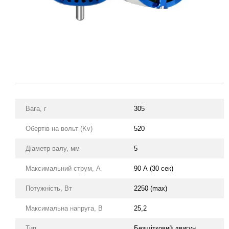
Вага, г
305
Обертів на вольт (Kv)
520
Діаметр валу, мм
5
Максимальний струм, А
90 А (30 сек)
Потужність, Вт
2250 (max)
Максимальна напруга, В
25,2
Тип
Безщітковий двигун