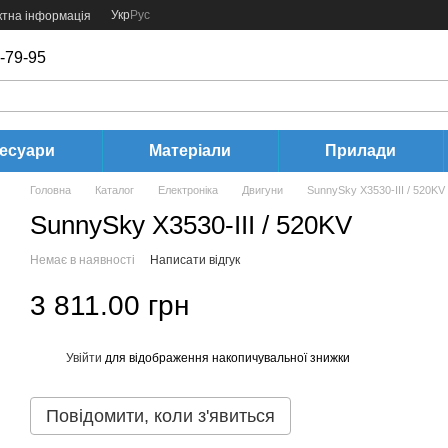
Укр
Рус
ктна інформація
-79-95
есуари
Матеріали
Прилади
Головна
Каталог
Електроніка
Двигуни
SunnySky X3530-III / 520KV
SunnySky X3530-III / 520KV
Немає в наявності
Написати відгук
3 811.00 грн
Увійти
для відображення накопичувальної знижки
%
Повідомити, коли з'явиться