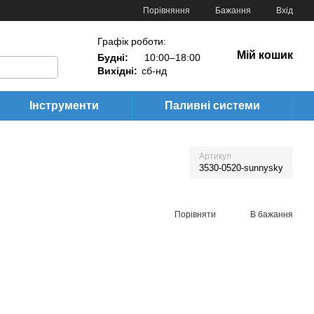
Порівняння
Бажання
Вхід
Графік роботи:
Мій кошик
Будні:
10:00–18:00
Вихідні:
сб-нд
Інструменти
Паливні системи
Артикул
3530-0520-sunnysky
Порівняти
В бажання