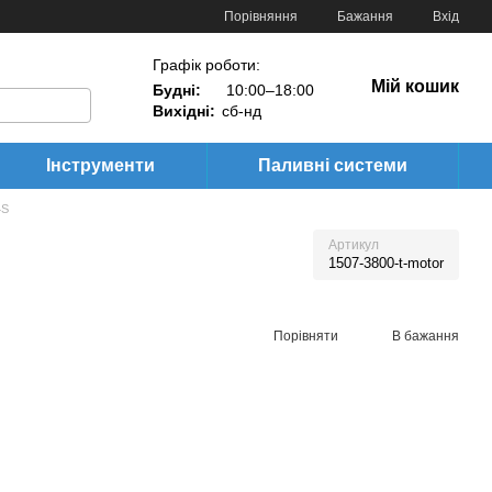
Порівняння
Бажання
Вхід
Графік роботи:
Мій кошик
Будні:
10:00–18:00
Вихідні:
сб-нд
Інструменти
Паливні системи
4S
Артикул
1507-3800-t-motor
Порівняти
В бажання