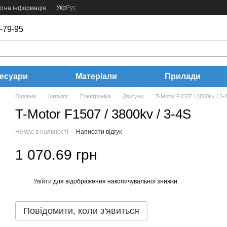
Укр
Рус
ктна інформація
-79-95
есуари
Матеріали
Прилади
Головна
Каталог
Електроніка
Двигуни
T-Motor F1507 / 3800kv / 3-
T-Motor F1507 / 3800kv / 3-4S
Немає в наявності
Написати відгук
1 070.69 грн
Увійти
для відображення накопичувальної знижки
%
Повідомити, коли з'явиться