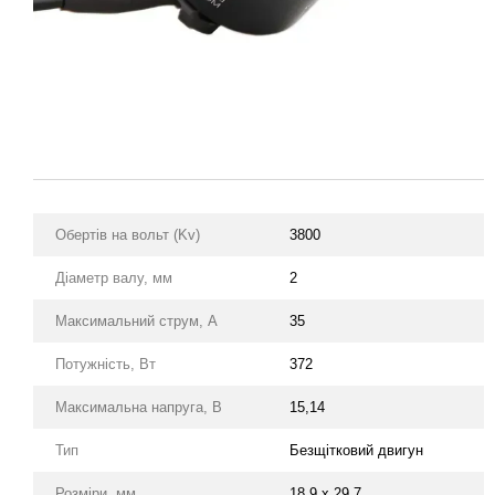
Обертів на вольт (Kv)
3800
Діаметр валу, мм
2
Максимальний струм, А
35
Потужність, Вт
372
Максимальна напруга, В
15,14
Тип
Безщітковий двигун
Розміри, мм
18,9 x 29,7