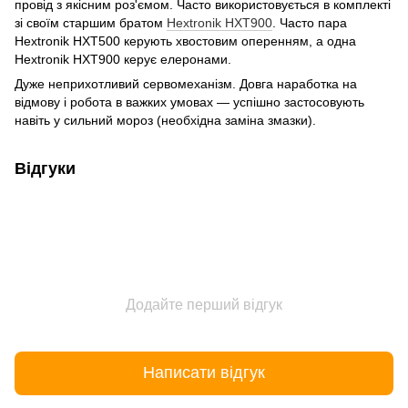
провід з якісним роз'ємом. Часто використовується в комплекті
зі своїм старшим братом
Hextronik HXT900
. Часто пара
Hextronik HXT500 керують хвостовим оперенням, а одна
Hextronik HXT900 керує елеронами.
Дуже неприхотливий сервомеханізм. Довга наработка на
відмову і робота в важких умовах — успішно застосовують
навіть у сильний мороз (необхідна заміна змазки).
Відгуки
Додайте перший відгук
Написати відгук