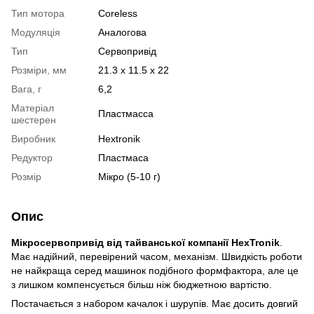
Тип мотора
Coreless
Модуляція
Аналогова
Тип
Сервопривід
Розміри, мм
21.3 x 11.5 x 22
Вага, г
6,2
Матеріал
Пластмасса
шестерен
Виробник
Hextronik
Редуктор
Пластмаса
Розмір
Мікро (5-10 г)
Опис
Мікросервопривід від тайванської компанії HexTronik
.
Має надійний, перевірений часом, механізм. Швидкість роботи
не найкраща серед машинок подібного формфактора, але це
з лишком компенсується більш ніж бюджетною вартістю.
Постачається з набором качалок і шурупів. Має досить довгий