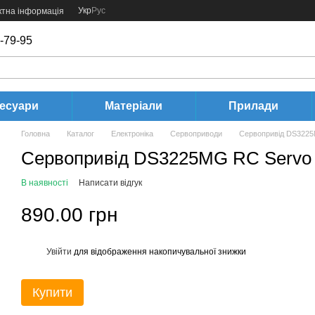
Укр
Рус
ктна інформація
-79-95
есуари
Матеріали
Прилади
Головна
Каталог
Електроніка
Сервоприводи
Сервопривід DS3225
Сервопривід DS3225MG RC Servo 
В наявності
Написати відгук
890.00 грн
Увійти
для відображення накопичувальної знижки
%
Купити