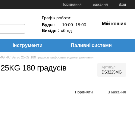
Порівняння
Бажання
Вхід
Графік роботи:
Мій кошик
Будні:
10:00–18:00
Вихідні:
сб-нд
Інструменти
Паливні системи
MG RC Servo 25KG 180 градусів цифровий водонепроникний
25KG 180 градусів
Артикул
DS3225MG
Порівняти
В бажання