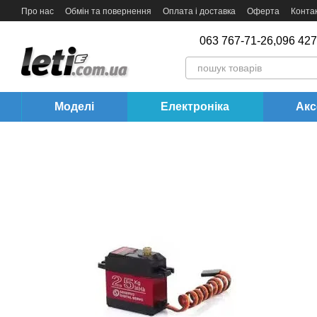
Перейти до основного контенту
Про нас
Обмін та повернення
Оплата і доставка
Оферта
Конта
063 767-71-26,
096 427
Моделі
Електроніка
Акс