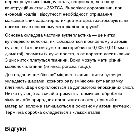
перевершує високоміцну сталь, наприклад, леговану
конструкційну сталь 25ХГСА. Внаслідок дороговизни, при
економії коштів і відсутності необхідності отримання
максимальних характеристик цей матеріал застосовують як
посилювач в основному матеріалі конструкції.
Основна складова частина вуглепластика — це нитки
вуглецевого волокна, які складаються в основному з атомів
вуглецю. Такі нитки дуже тонкі (приблизно 0,005-0,010 мм в
діаметрі), зламати їх дуже просто, а от порвати досить важко.
З цих ниток плетуться тканини. Вони можуть мати різний
малюнок плетіння (ялинка, рогожа тощо).
Для надання ще більшої міцності тканині, нитки вуглецю
укладають шарами, кожного разу змінюючи кут напрямку
плетіння. Шари скріплюються за допомогою епоксидних смол.
Нитки вуглецю зазвичай отримують термічною обробкою
хімічних або природних органічних волокон, при якій в
матеріалі волокна залишаються в основному атоми вуглецю.
Термічна обробка складається з кількох етапів.
Відгуки