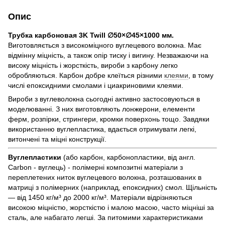
Опис
Трубка карбоновая 3K Twill ∅50×∅45×1000 мм.
Виготовляється з високоміцного вуглецевого волокна. Має
відмінну міцність, а також опір тиску і вигину. Незважаючи на
високу міцність і жорсткість, вироби з карбону легко
обробляються. Карбон добре клеїться різними
клеями
, в тому
числі епоксидними смолами і циакриновими клеями.
Вироби з вуглеволокна сьогодні активно застосовуються в
моделюванні. З них виготовляють лонжерони, елементи
ферм, розпірки, стрингери, кромки поверхонь тощо. Завдяки
використанню вуглепластика, вдається отримувати легкі,
витончені та міцні конструкції.
Вуглепластики
(або карбон, карбонопластики, від англ.
Carbon - вуглець) - полімерні композитні матеріали з
переплетених ниток вуглецевого волокна, розташованих в
матриці з полімерних (наприклад, епоксидних) смол. Щільність
— від 1450 кг/м³ до 2000 кг/м³. Матеріали відрізняються
високою міцністю, жорсткістю і малою масою, часто міцніші за
сталь, але набагато легші. За питомими характеристиками