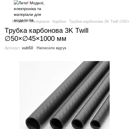
Каталог
Матеріали
Карбон
Трубка карбонова 3K Twill ∅5
Трубка карбонова 3K Twill
∅50×∅45×1000 мм
Артикул:
vub50
Написати відгук