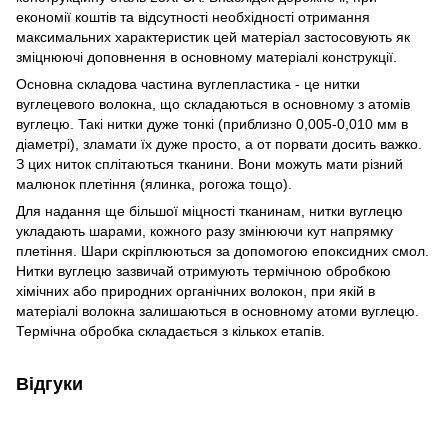
економії коштів та відсутності необхідності отримання
максимальних характеристик цей матеріал застосовують як
зміцнюючі доповнення в основному матеріалі конструкції.
Основна складова частина вуглепластика - це нитки
вуглецевого волокна, що складаються в основному з атомів
вуглецю. Такі нитки дуже тонкі (приблизно 0,005-0,010 мм в
діаметрі), зламати їх дуже просто, а от порвати досить важко.
З цих ниток сплітаються тканини. Вони можуть мати різний
малюнок плетіння (ялинка, рогожа тощо).
Для надання ще більшої міцності тканинам, нитки вуглецю
укладають шарами, кожного разу змінюючи кут напрямку
плетіння. Шари скріплюються за допомогою епоксидних смол.
Нитки вуглецю зазвичай отримують термічною обробкою
хімічних або природних органічних волокон, при якій в
матеріалі волокна залишаються в основному атоми вуглецю.
Термічна обробка складається з кількох етапів.
Відгуки