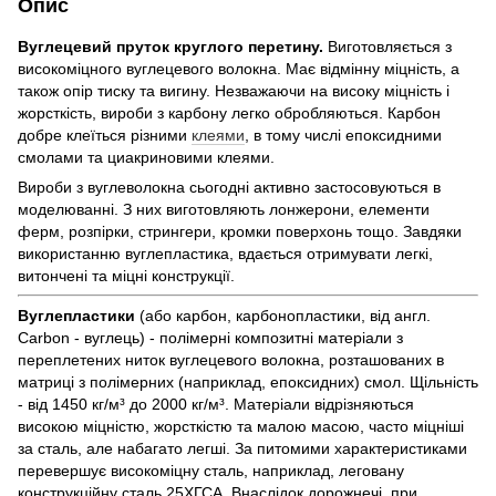
Опис
Вуглецевий пруток круглого перетину.
Виготовляється з
високоміцного вуглецевого волокна. Має відмінну міцність, а
також опір тиску та вигину. Незважаючи на високу міцність і
жорсткість, вироби з карбону легко обробляються. Карбон
добре клеїться різними
клеями
, в тому числі епоксидними
смолами та циакриновими клеями.
Вироби з вуглеволокна сьогодні активно застосовуються в
моделюванні. З них виготовляють лонжерони, елементи
ферм, розпірки, стрингери, кромки поверхонь тощо. Завдяки
використанню вуглепластика, вдається отримувати легкі,
витончені та міцні конструкції.
Вуглепластики
(або карбон, карбонопластики, від англ.
Carbon - вуглець) - полімерні композитні матеріали з
переплетених ниток вуглецевого волокна, розташованих в
матриці з полімерних (наприклад, епоксидних) смол. Щільність
- від 1450 кг/м³ до 2000 кг/м³. Матеріали відрізняються
високою міцністю, жорсткістю та малою масою, часто міцніші
за сталь, але набагато легші. За питомими характеристиками
перевершує високоміцну сталь, наприклад, леговану
конструкційну сталь 25ХГСА. Внаслідок дорожнечі, при