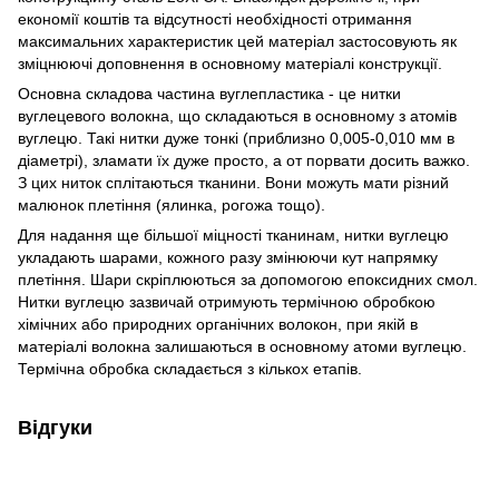
економії коштів та відсутності необхідності отримання
максимальних характеристик цей матеріал застосовують як
зміцнюючі доповнення в основному матеріалі конструкції.
Основна складова частина вуглепластика - це нитки
вуглецевого волокна, що складаються в основному з атомів
вуглецю. Такі нитки дуже тонкі (приблизно 0,005-0,010 мм в
діаметрі), зламати їх дуже просто, а от порвати досить важко.
З цих ниток сплітаються тканини. Вони можуть мати різний
малюнок плетіння (ялинка, рогожа тощо).
Для надання ще більшої міцності тканинам, нитки вуглецю
укладають шарами, кожного разу змінюючи кут напрямку
плетіння. Шари скріплюються за допомогою епоксидних смол.
Нитки вуглецю зазвичай отримують термічною обробкою
хімічних або природних органічних волокон, при якій в
матеріалі волокна залишаються в основному атоми вуглецю.
Термічна обробка складається з кількох етапів.
Відгуки