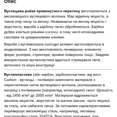
Опис
Вуглецева рейка прямокутного перетину
виготовляється з
високоміцного вуглецевого волокна. Має відмінну міцність, а
також опір тиску та вигину. Незважаючи на високу міцність і
жорсткість, вироби з карбону легко обробляються. Карбон
добре клеїться різними
клеями
, в тому числі епоксидними
смолами та циакриновими клеями.
Вироби з вуглеволокна сьогодні активно застосовуються в
моделюванні. З них виготовляють лонжерони, елементи
ферм, розпірки, стрингери, кромки поверхонь тощо. Завдяки
використанню вуглепластика вдається отримувати легкі,
витончені та міцні конструкції.
Вуглепластики
(або карбон, карбонопластики, від англ.
Carbon - вуглець) - полімерні композитні матеріали з
переплетених ниток вуглецевого волокна, розташованих в
матриці з полімерних (наприклад, епоксидних) смол. Щільність
- від 1450 кг/м³ до 2000 кг/м³. Матеріали відрізняються
високою міцністю, жорсткістю та малою масою, часто міцніші
за сталь, але набагато легші. За питомими характеристиками
перевершує високоміцну сталь, наприклад, леговану
конструкційну сталь 25ХГСА. Внаслідок дорожнечі, при