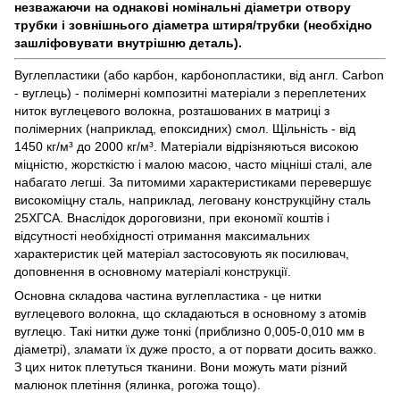
незважаючи на однакові номінальні діаметри отвору
трубки і зовнішнього діаметра штиря/трубки (необхідно
зашліфовувати внутрішню деталь).
Вуглепластики (або карбон, карбонопластики, від англ. Carbon
- вуглець) - полімерні композитні матеріали з переплетених
ниток вуглецевого волокна, розташованих в матриці з
полімерних (наприклад, епоксидних) смол. Щільність - від
1450 кг/м³ до 2000 кг/м³. Матеріали відрізняються високою
міцністю, жорсткістю і малою масою, часто міцніші сталі, але
набагато легші. За питомими характеристиками перевершує
високоміцну сталь, наприклад, леговану конструкційну сталь
25ХГСА. Внаслідок дороговизни, при економії коштів і
відсутності необхідності отримання максимальних
характеристик цей матеріал застосовують як посилювач,
доповнення в основному матеріалі конструкції.
Основна складова частина вуглепластика - це нитки
вуглецевого волокна, що складаються в основному з атомів
вуглецю. Такі нитки дуже тонкі (приблизно 0,005-0,010 мм в
діаметрі), зламати їх дуже просто, а от порвати досить важко.
З цих ниток плетуться тканини. Вони можуть мати різний
малюнок плетіння (ялинка, рогожа тощо).