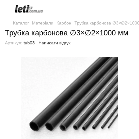
Каталог
Матеріали
Карбон
Трубка карбонова ∅3×∅2×100
Трубка карбонова ∅3×∅2×1000 мм
Артикул:
tub03
Написати відгук