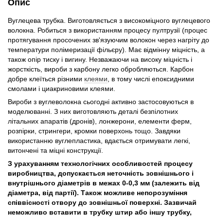
Опис
Вуглецева трубка. Виготовляється з високоміцного вуглецевого
волокна. Робиться з використанням процесу пултрузії (процес
протягування просочених зв'язуючим волокон через нагріту до
температури полімеризації фільєру). Має відмінну міцність, а
також опір тиску і вигину. Незважаючи на високу міцність і
жорсткість, вироби з карбону легко обробляються. Карбон
добре клеїться різними
клеями
, в тому числі епоксидними
смолами і циакриновими клеями.
Вироби з вуглеволокна сьогодні активно застосовуються в
моделюванні. З них виготовляють деталі безпілотних
літальних апаратів (дронів), лонжерони, елементи ферм,
розпірки, стрингери, кромки поверхонь тощо. Завдяки
використанню вуглепластика, вдається отримувати легкі,
витончені та міцні конструкції.
З урахуванням технологічних особливостей процесу
виробництва, допускається неточність зовнішнього і
внутрішнього діаметрів в межах 0-0,3 мм (залежить від
діаметра, від партії). Також можливе непорозуміння
співвісності отвору до зовнішньої поверхні. Зазвичай
неможливо вставити в трубку штир або іншу трубку,