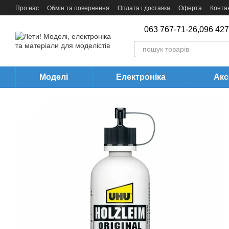
Перейти до основного контенту
Про нас
Обмін та повернення
Оплата і доставка
Оферта
Конта
063 767-71-26,
096 427
Моделі
Електроніка
Акс