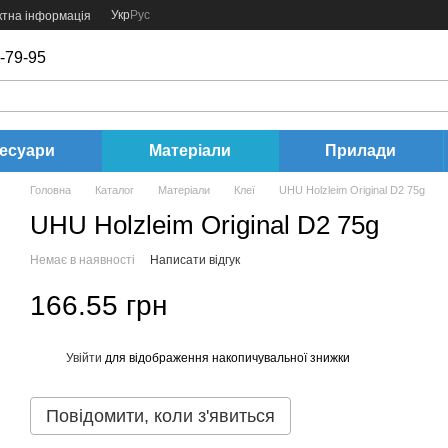
Укр
Рус
ктна інформація
-79-95
есуари
Матеріали
Прилади
Головна
Каталог
Матеріали
Клеї
UHU Holzleim Original D2 75g
UHU Holzleim Original D2 75g
Немає в наявності
Написати відгук
166.55 грн
Увійти
для відображення накопичувальної знижки
%
Повідомити, коли з'явиться