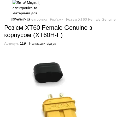
Каталог
Електроніка
Роз`єми
Роз'єм XT60 Female Genuine 
Роз'єм XT60 Female Genuine з
корпусом (XT60H-F)
Артикул:
119
Написати відгук